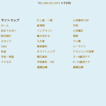
TEL:
049-225-3373
※予約制
サイトマップ
むし歯・一般
小児歯科TOP
ホーム
歯周病
予防
初めての方へ
インプラント
小児矯正
院内紹介
噛み合わせ
保隙
スタッフ
入れ歯
フッ素
Q&A
審美歯科
シーラント
料金
ホワイトニング
ブラッシング指導
予約・相談
矯正歯科
０～6歳児ケア
アクセス
予防歯科・TBI
6～12歳児ケア
減痛治療
減痛治療